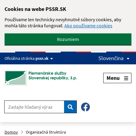
Skip to main content
Cookies na webe PSSR.SK
Používame len technicky nevyhnutné súbory cookies, aby
mohla táto stránka fungovať.
Ako používame cookies
Rozumiem
Slovenčina
Oficiálna stránka
pssr.sk
Menu
Hľadať
Domov
Organizačná štruktúra