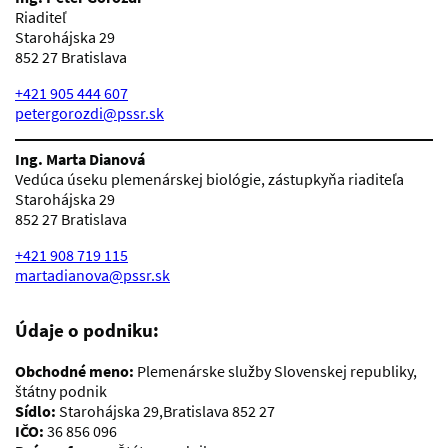
Riaditeľ
Starohájska 29
852 27 Bratislava
+421 905 444 607
petergorozdi@pssr.sk
Ing. Marta Dianová
Vedúca úseku plemenárskej biológie, zástupkyňa riaditeľa
Starohájska 29
852 27 Bratislava
+421 908 719 115
martadianova@pssr.sk
Údaje o podniku:
Obchodné meno:
Plemenárske služby Slovenskej republiky,
štátny podnik
Sídlo:
Starohájska 29,Bratislava 852 27
IČO:
36 856 096