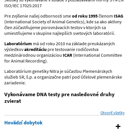
ISO/IEC 17025:2017
Pre zvýšenie našej odbornosti sme
od roku 1995
členom
ISAG
(International Society of Animal Genetics), kde sa ako aktívny
člen zúčastňujeme porovnávacích testov v ktorých sa
umiestňujeme v skupine najlepších svetových laboratórií.
Laboratórium
má od roku 2010 na základe preukázaných
výsledkov
akreditáciu
pre testovanie rodičovstva
medzinárodnou organizáciou
ICAR
(International Committee
for Animal Recording).
Laboratórium genetiky Nitra je súčasťou Plemenárskych
služieb SR, š.p. a organizačne patrí pod Účelové plemenárske
zariadenie.
Vykonávame DNA testy pre nasledovné druhy
zvierat
Otvoriť všetky
se
Hovädzí dobytok